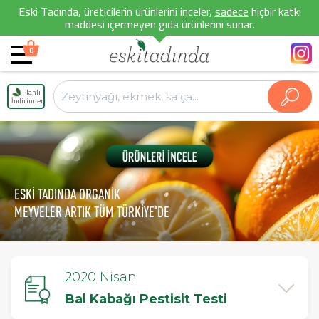
Eski Tadında, üreticilerin ürünlerini inceler,
sadece
hiçbir katkı
maddesi içermeyen gıda ürünlerini sunar.
0
Planlı
İndirimler
ESKİ TADINDA ORGANİK
MEYVELER ARTIK TÜM TÜRKİYE'DE
2020 Nisan
Bal Kabağı Pestisit Testi