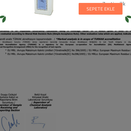
Zeytincilik
SEPETE EKLE