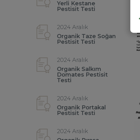
Yerli Kestane
Pestisit Testi
2024 Aralık
Organik Taze Soğan
Pestisit Testi
2024 Aralık
Organik Salkım
Domates Pestisit
Testi
2024 Aralık
Organik Portakal
Pestisit Testi
2024 Aralık