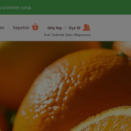
ürünlerini sunar.
şim
Sepetim
Giriş Yap
//
Üye Ol
0
Eski Tadında Satıcı Başvurusu