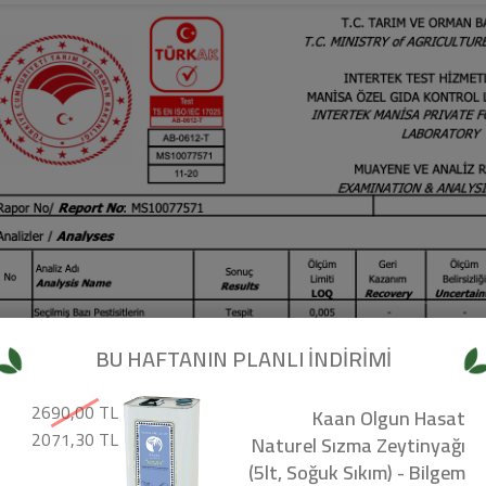
BU HAFTANIN PLANLI İNDİRİMİ
2690,00 TL
Kaan Olgun Hasat
2071,30 TL
Naturel Sızma Zeytinyağı
(5lt, Soğuk Sıkım) - Bilgem