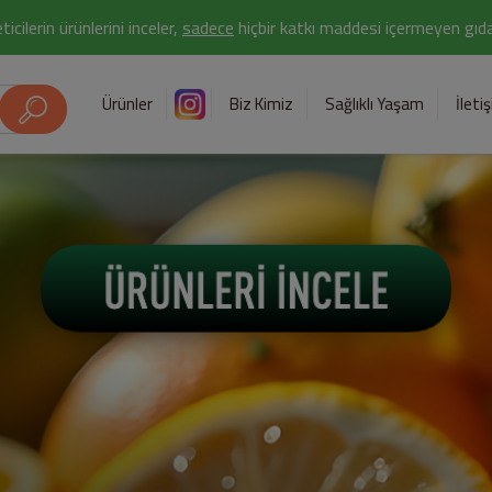
icilerin ürünlerini inceler,
sadece
hiçbir katkı maddesi içermeyen gıda 
Ürünler
Biz Kimiz
Sağlıklı Yaşam
İleti