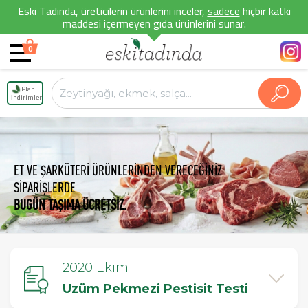
Eski Tadında, üreticilerin ürünlerini inceler,
sadece
hiçbir katkı
maddesi içermeyen gıda ürünlerini sunar.
0
Planlı
İndirimler
ET VE ŞARKÜTERİ ÜRÜNLERİNDEN VERECEĞİNİZ
SİPARİŞLERDE
BUGÜN TAŞIMA ÜCRETSİZ.
2020 Ekim
Üzüm Pekmezi Pestisit Testi