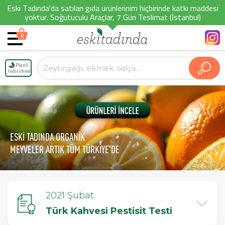
Eski Tadında'da satılan gıda ürünlerinim hiçbirinde katkı maddesi
yoktur. Soğutuculu Araçlar, 7 Gün Teslimat (İstanbul)
0
Planlı
İndirimler
ESKİ TADINDA ORGANİK
MEYVELER ARTIK TÜM TÜRKİYE'DE
2021 Şubat
Türk Kahvesi Pestisit Testi