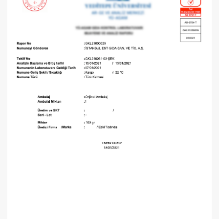
2100,00 TL
(2025 Yeni Hasat,
Güney Ege, 5 Litre) -
AtcaNova
SEPETE EKLE