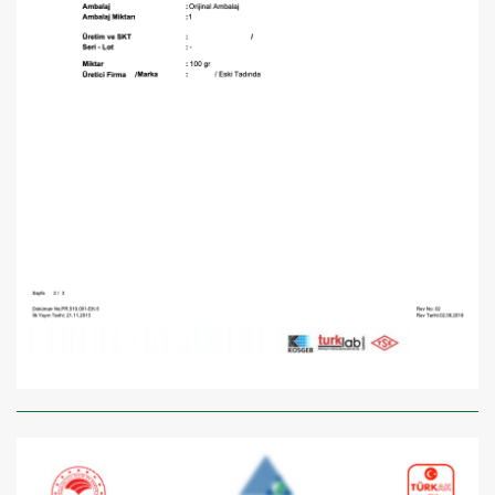
×
BU HAFTANIN PLANLI İNDİRİMİ
2320,00 TL
Sızma Zeytinyağı