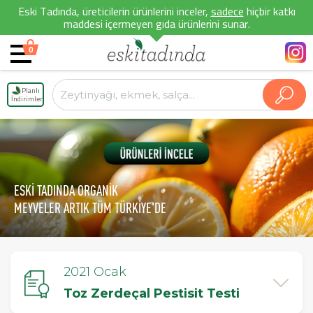
Eski Tadında, üreticilerin ürünlerini inceler,
sadece
hiçbir katkı
maddesi içermeyen gıda ürünlerini sunar.
0
Planlı
İndirimler
ESKİ TADINDA ORGANİK
MEYVELER ARTIK TÜM TÜRKİYE'DE
2021 Ocak
Toz Zerdeçal Pestisit Testi