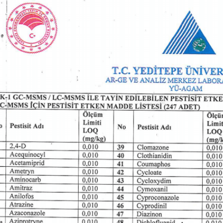
BU HAFTANIN PLANLI İNDİRİMİ
2690,00 TL
Kaan Olgun Hasat
2071,30 TL
Naturel Sızma Zeytinyağı
(5lt, Soğuk Sıkım) - Bilgem