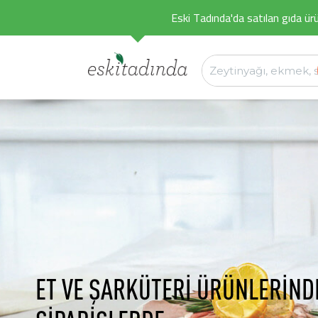
Eski Tadında'da satılan gıda ürü
ET VE ŞARKÜTERİ ÜRÜNLERİND