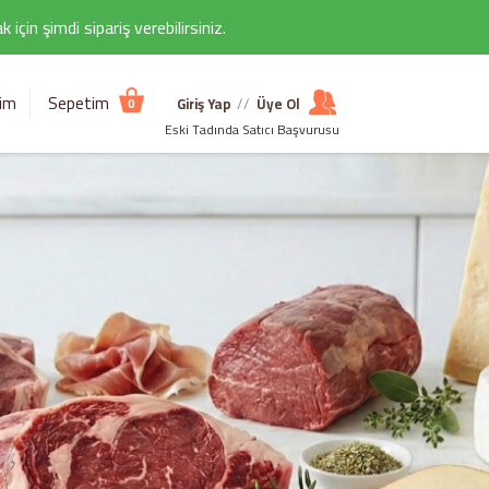
çin şimdi sipariş verebilirsiniz.
şim
Sepetim
Giriş Yap
//
Üye Ol
0
Eski Tadında Satıcı Başvurusu