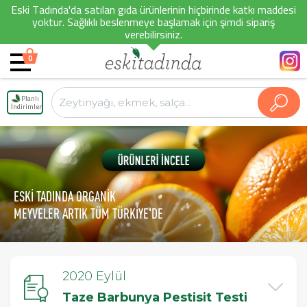
Eski Tadında'da satılan gıda ürünlerinin hiçbirinde katkı maddesi
yoktur. Sağlıklı beslenmeye başlamak için şimdi sipariş
verebilirsiniz.
0
Planlı
İndirimler
ESKİ TADINDA ORGANİK
MEYVELER ARTIK TÜM TÜRKİYE'DE
2020 Eylül
Taze Barbunya Pestisit Testi