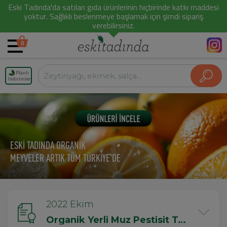
Eski Tadında'da satılan gıda ürünlerinin hiçbirinde katkı maddesi
yoktur. Sağlıklı beslenmeye başlamak için şimdi sipariş
verebilirsiniz.
0
Planlı
İndirimler
ESKİ TADINDA ORGANİK
MEYVELER ARTIK TÜM TÜRKİYE'DE
2022 Ekim
Organik Yerli Muz Pestisit Testi