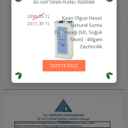
BU HAFTANIN PLANLI İNDİRİMİ
2690,00 TL
Kaan Olgun Hasat
2071,30 TL
Naturel Sızma
Zeytinyağı (5lt, Soğuk
Sıkım) - Bilgem
Zeytincilik
SEPETE EKLE