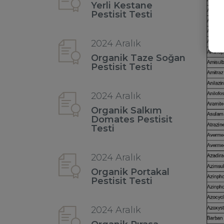
Yerli Kestane
Pestisit Testi
2024 Aralık
Organik Taze Soğan
Pestisit Testi
2024 Aralık
Organik Salkım
Domates Pestisit
Testi
2024 Aralık
Organik Portakal
Pestisit Testi
2024 Aralık