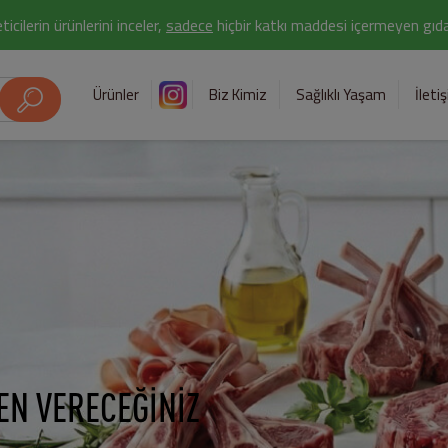
icilerin ürünlerini inceler,
sadece
hiçbir katkı maddesi içermeyen gıda 
Ürünler
Biz Kimiz
Sağlıklı Yaşam
İleti
EN VERECEĞİNİZ