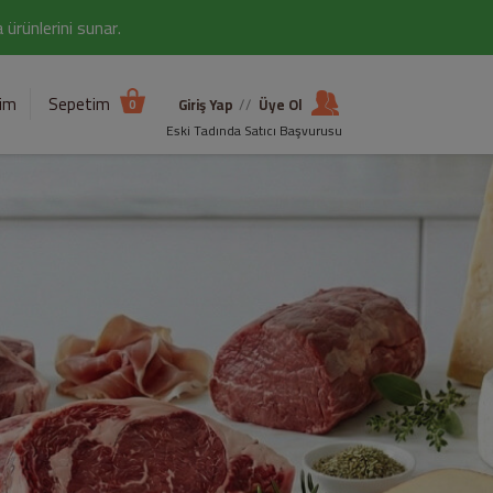
ürünlerini sunar.
şim
Sepetim
Giriş Yap
//
Üye Ol
0
Eski Tadında Satıcı Başvurusu