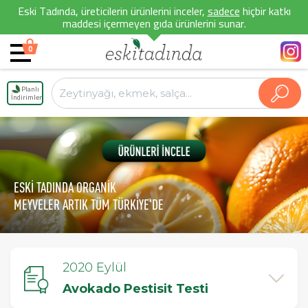
Eski Tadında, üreticilerin ürünlerini inceler,
sadece
hiçbir katkı
maddesi içermeyen gıda ürünlerini sunar.
0
Planlı
İndirimler
ESKİ TADINDA ORGANİK
MEYVELER ARTIK TÜM TÜRKİYE'DE
2020 Eylül
Avokado Pestisit Testi