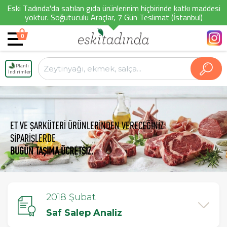
Eski Tadında'da satılan gıda ürünlerinim hiçbirinde katkı maddesi
yoktur. Soğutuculu Araçlar, 7 Gün Teslimat (İstanbul)
0
Planlı
İndirimler
ET VE ŞARKÜTERİ ÜRÜNLERİNDEN VERECEĞİNİZ
SİPARİŞLERDE
BUGÜN TAŞIMA ÜCRETSİZ.
2018 Şubat
Saf Salep Analiz