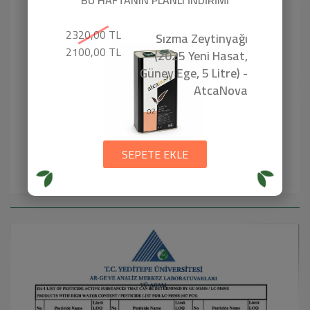
2320,00 TL
Sızma Zeytinyağı
2100,00 TL
(2025 Yeni Hasat,
Güney Ege, 5 Litre) -
AtcaNova
SEPETE EKLE