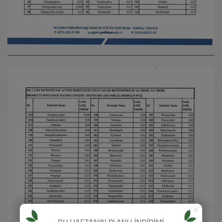
×
BU HAFTANIN PLANLI İNDİRİMİ