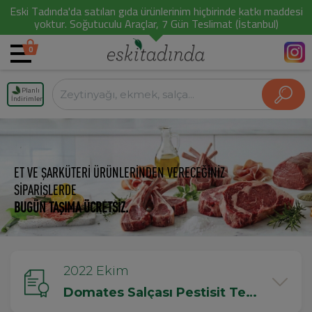
Eski Tadında'da satılan gıda ürünlerinim hiçbirinde katkı maddesi
yoktur. Soğutuculu Araçlar, 7 Gün Teslimat (İstanbul)
0
Planlı
İndirimler
ET VE ŞARKÜTERİ ÜRÜNLERİNDEN VERECEĞİNİZ
SİPARİŞLERDE
BUGÜN TAŞIMA ÜCRETSİZ.
2022 Ekim
Domates Salçası Pestisit Testi