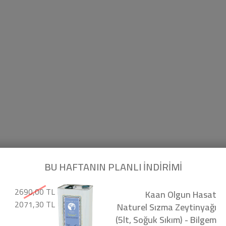
BU HAFTANIN PLANLI İNDİRİMİ
2690,00 TL
Kaan Olgun Hasat
2071,30 TL
Naturel Sızma Zeytinyağı
(5lt, Soğuk Sıkım) - Bilgem