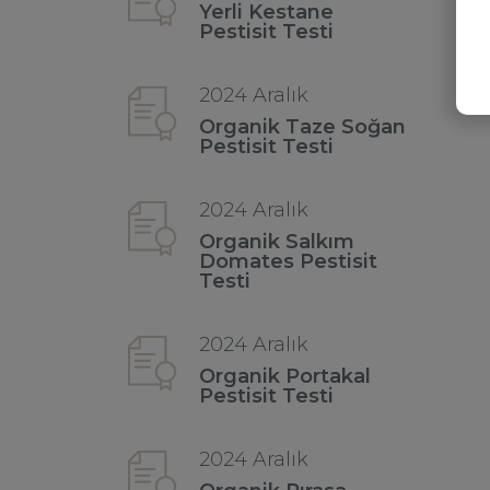
Yerli Kestane
Pestisit Testi
2024 Aralık
Organik Taze Soğan
Pestisit Testi
2024 Aralık
Organik Salkım
Domates Pestisit
Testi
2024 Aralık
Organik Portakal
Pestisit Testi
2024 Aralık