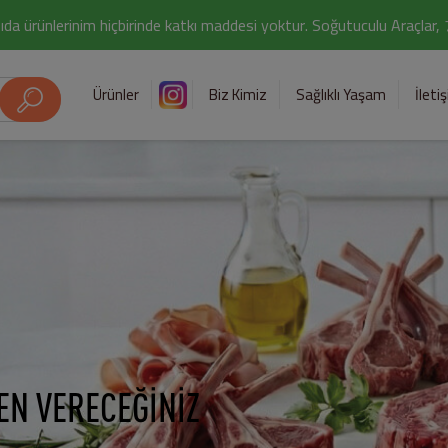
ıda ürünlerinim hiçbirinde katkı maddesi yoktur. Soğutuculu Araçlar,
Ürünler
Biz Kimiz
Sağlıklı Yaşam
İleti
EN VERECEĞİNİZ