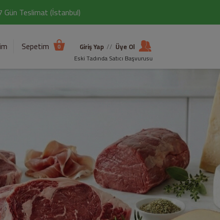
 7 Gün Teslimat (İstanbul)
şim
Sepetim
Giriş Yap
//
Üye Ol
0
Eski Tadında Satıcı Başvurusu