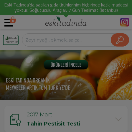
Eski Tadında'da satılan gıda ürünlerinim hiçbirinde katkı maddesi
yoktur. Soğutuculu Araçlar, 7 Gün Teslimat (İstanbul)
0
Planlı
İndirimler
ESKİ TADINDA ORGANİK
MEYVELER ARTIK TÜM TÜRKİYE'DE
2017 Mart
Tahin Pestisit Testi