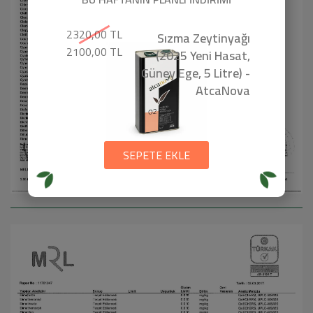
2320,00 TL
Sızma Zeytinyağı
2100,00 TL
(2025 Yeni Hasat,
Güney Ege, 5 Litre) -
AtcaNova
SEPETE EKLE