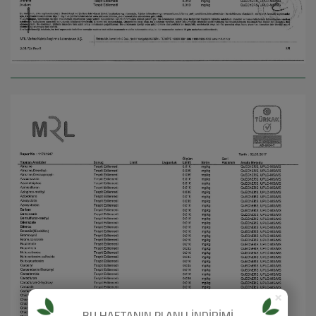
×
BU HAFTANIN PLANLI İNDİRİMİ