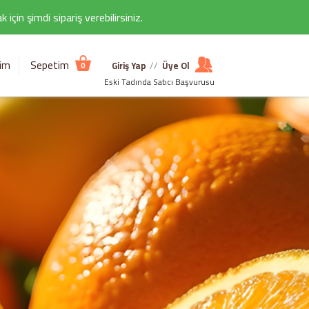
çin şimdi sipariş verebilirsiniz.
şim
Sepetim
Giriş Yap
//
Üye Ol
0
Eski Tadında Satıcı Başvurusu