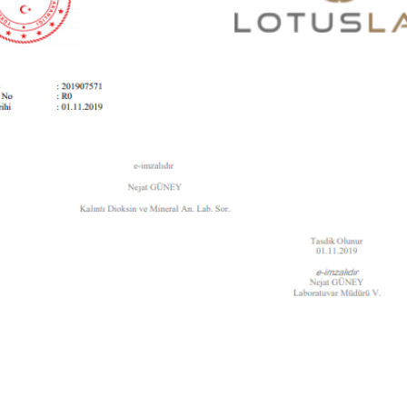
BU HAFTANIN PLANLI İNDİRİMİ
2690,00 TL
Kaan Olgun Hasat
2071,30 TL
Naturel Sızma Zeytinyağı
(5lt, Soğuk Sıkım) - Bilgem