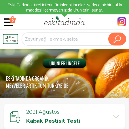
Eski Tadında, üreticilerin ürünlerini inceler,
sadece
hiçbir katkı
maddesi içermeyen gıda ürünlerini sunar.
0
Planlı
İndirimler
ESKİ TADINDA ORGANİK
MEYVELER ARTIK TÜM TÜRKİYE'DE
2021 Ağustos
Kabak Pestisit Testi