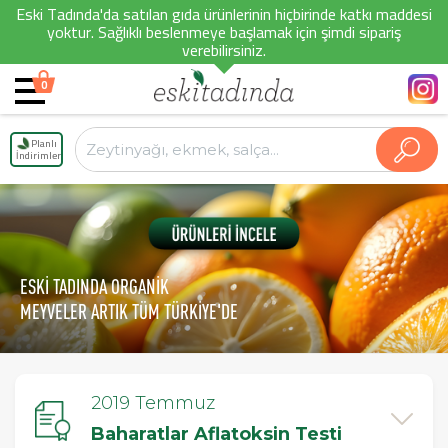
Eski Tadında'da satılan gıda ürünlerinin hiçbirinde katkı maddesi
yoktur. Sağlıklı beslenmeye başlamak için şimdi sipariş
verebilirsiniz.
0
Planlı
İndirimler
ESKİ TADINDA ORGANİK
MEYVELER ARTIK TÜM TÜRKİYE'DE
2019 Temmuz
Baharatlar Aflatoksin Testi