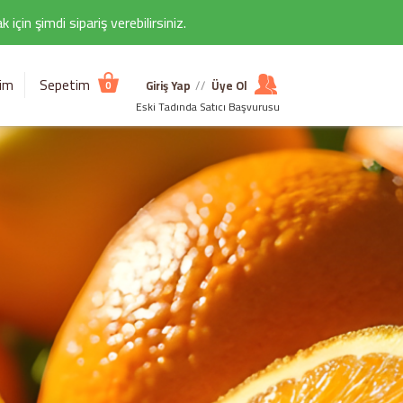
çin şimdi sipariş verebilirsiniz.
şim
Sepetim
Giriş Yap
//
Üye Ol
0
Eski Tadında Satıcı Başvurusu