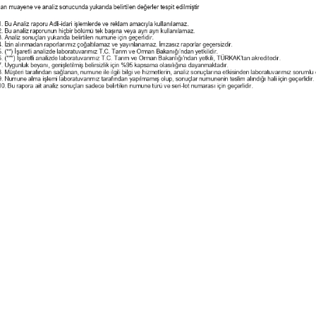
Zeytincilik
SEPETE EKLE