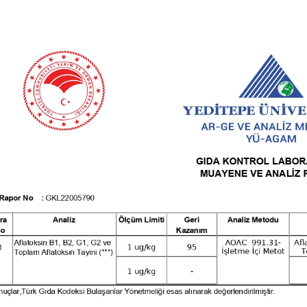
BU HAFTANIN PLANLI İNDİRİMİ
2690,00 TL
Kaan Olgun Hasat
2071,30 TL
Naturel Sızma Zeytinyağı
(5lt, Soğuk Sıkım) - Bilgem