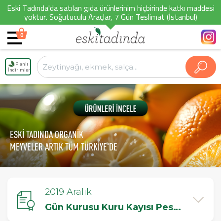
Eski Tadında'da satılan gıda ürünlerinim hiçbirinde katkı maddesi
yoktur. Soğutuculu Araçlar, 7 Gün Teslimat (İstanbul)
0
Planlı
İndirimler
ESKİ TADINDA ORGANİK
MEYVELER ARTIK TÜM TÜRKİYE'DE
2019 Aralık
Gün Kurusu Kuru Kayısı Pestisit Testi