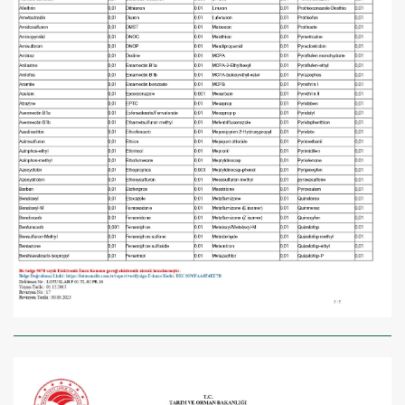
×
BU HAFTANIN PLANLI İNDİRİMİ
2690,00 TL
Kaan Olgun Hasat
2071,30 TL
Naturel Sızma
Zeytinyağı (5lt, Soğuk
Sıkım) - Bilgem
Zeytincilik
SEPETE EKLE