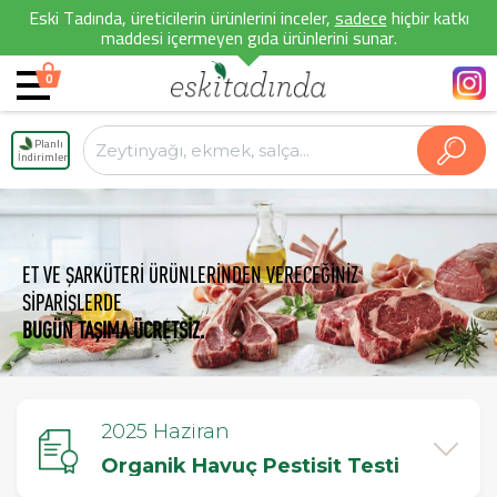
Eski Tadında, üreticilerin ürünlerini inceler,
sadece
hiçbir katkı
maddesi içermeyen gıda ürünlerini sunar.
0
Planlı
İndirimler
ET VE ŞARKÜTERİ ÜRÜNLERİNDEN VERECEĞİNİZ
SİPARİŞLERDE
BUGÜN TAŞIMA ÜCRETSİZ.
2025 Haziran
Organik Havuç Pestisit Testi