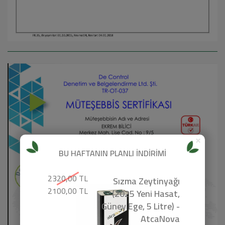
×
BU HAFTANIN PLANLI İNDİRİMİ
2320,00 TL
Sızma Zeytinyağı
2100,00 TL
(2025 Yeni Hasat,
Güney Ege, 5 Litre) -
AtcaNova