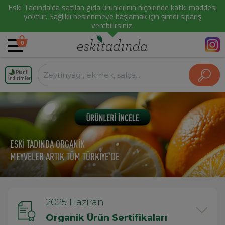
Eski Tadında'da satılan gıda ürünlerinin hiçbirinde katkı maddesi
yoktur. Sağlıklı beslenmeye başlamak için şimdi sipariş
verebilirsiniz.
0
Planlı
İndirimler
ESKİ TADINDA ORGANİK
MEYVELER ARTIK TÜM TÜRKİYE'DE
2025 Haziran
Organik Ürün Sertifikaları