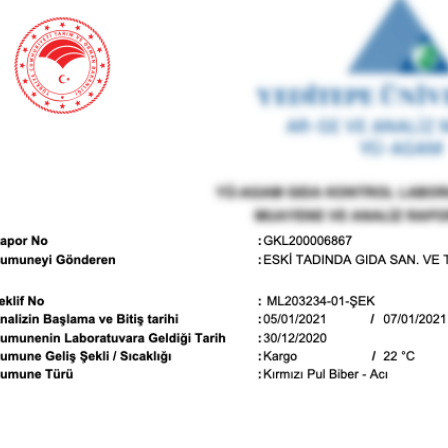
BU HAFTANIN PLANLI İNDİRİMİ
2320,00 TL
Sızma Zeytinyağı (2025
2100,00 TL
Yeni Hasat, Güney Ege, 5
Litre) - AtcaNova