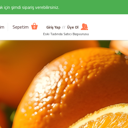
çin şimdi sipariş verebilirsiniz.
şim
Sepetim
Giriş Yap
//
Üye Ol
0
Eski Tadında Satıcı Başvurusu