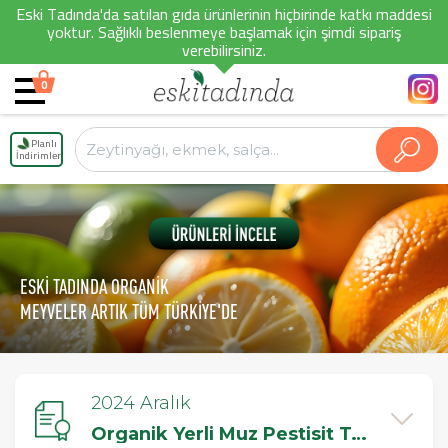
Eski Tadında'da satılan gıda ürünlerinin hiçbirinde katkı maddesi
yoktur. Sağlıklı beslenmeye başlamak için şimdi sipariş
verebilirsiniz.
0
Planlı
İndirimler
ESKİ TADINDA ORGANİK
MEYVELER ARTIK TÜM TÜRKİYE'DE
2024 Aralık
Organik Yerli Muz Pestisit Testi