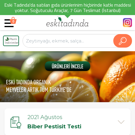
Eski Tadında'da satılan gıda ürünlerinim hiçbirinde katkı maddesi
yoktur. Soğutuculu Araçlar, 7 Gün Teslimat (İstanbul)
0
Planlı
İndirimler
ESKİ TADINDA ORGANİK
MEYVELER ARTIK TÜM TÜRKİYE'DE
2021 Ağustos
Biber Pestisit Testi