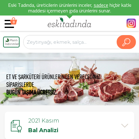
Eski Tadında, üreticilerin ürünlerini inceler,
sadece
hiçbir katkı
maddesi içermeyen gıda ürünlerini sunar.
0
Planlı
İndirimler
ET VE ŞARKÜTERİ ÜRÜNLERİNDEN VERECEĞİNİZ
SİPARİŞLERDE
BUGÜN TAŞIMA ÜCRETSİZ.
2021 Kasım
Bal Analizi