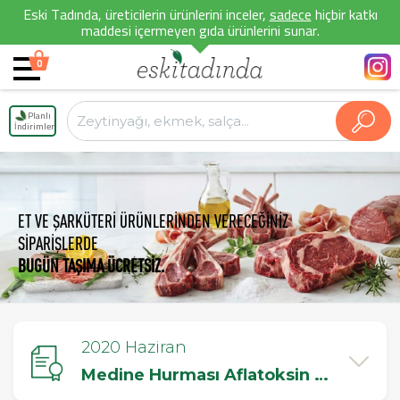
Eski Tadında, üreticilerin ürünlerini inceler,
sadece
hiçbir katkı
maddesi içermeyen gıda ürünlerini sunar.
0
Planlı
İndirimler
ET VE ŞARKÜTERİ ÜRÜNLERİNDEN VERECEĞİNİZ
SİPARİŞLERDE
BUGÜN TAŞIMA ÜCRETSİZ.
2020 Haziran
Medine Hurması Aflatoksin Testi