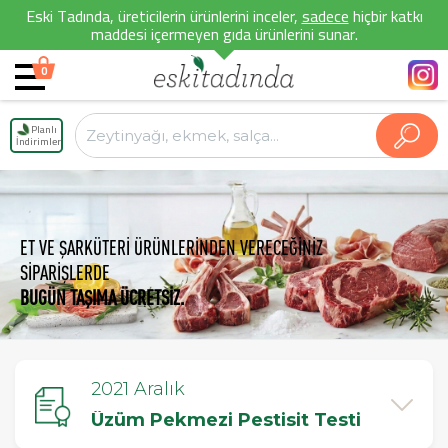
Eski Tadında, üreticilerin ürünlerini inceler,
sadece
hiçbir katkı
maddesi içermeyen gıda ürünlerini sunar.
0
Planlı
İndirimler
ET VE ŞARKÜTERİ ÜRÜNLERİNDEN VERECEĞİNİZ
SİPARİŞLERDE
BUGÜN TAŞIMA ÜCRETSİZ.
2021 Aralık
Üzüm Pekmezi Pestisit Testi