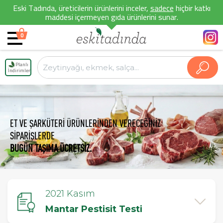
Eski Tadında, üreticilerin ürünlerini inceler,
sadece
hiçbir katkı
maddesi içermeyen gıda ürünlerini sunar.
0
Planlı
İndirimler
ET VE ŞARKÜTERİ ÜRÜNLERİNDEN VERECEĞİNİZ
SİPARİŞLERDE
BUGÜN TAŞIMA ÜCRETSİZ.
2021 Kasım
Mantar Pestisit Testi