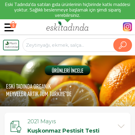
Eski Tadında'da satılan gıda ürünlerinin hiçbirinde katkı maddesi
yoktur. Sağlıklı beslenmeye başlamak için şimdi sipariş
verebilirsiniz.
0
Planlı
İndirimler
ESKİ TADINDA ORGANİK
MEYVELER ARTIK TÜM TÜRKİYE'DE
2021 Mayıs
Kuşkonmaz Pestisit Testi