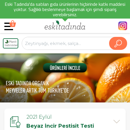
Eski Tadında'da satılan gıda ürünlerinin hiçbirinde katkı maddesi
yoktur. Sağlıklı beslenmeye başlamak için şimdi sipariş
verebilirsiniz.
0
Planlı
İndirimler
ESKİ TADINDA ORGANİK
MEYVELER ARTIK TÜM TÜRKİYE'DE
2021 Eylül
Beyaz İncir Pestisit Testi