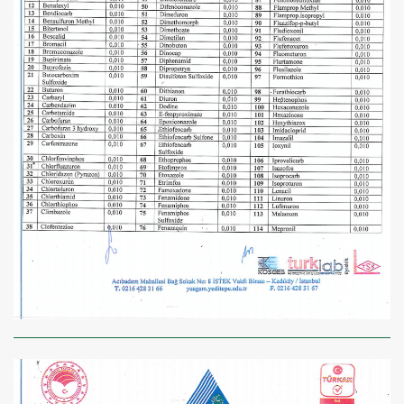
×
BU HAFTANIN PLANLI İNDİRİMİ
2320,00 TL
Sızma Zeytinyağı