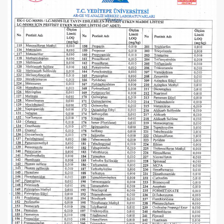
2100,00 TL
(2025 Yeni Hasat,
Güney Ege, 5 Litre) -
AtcaNova
SEPETE EKLE