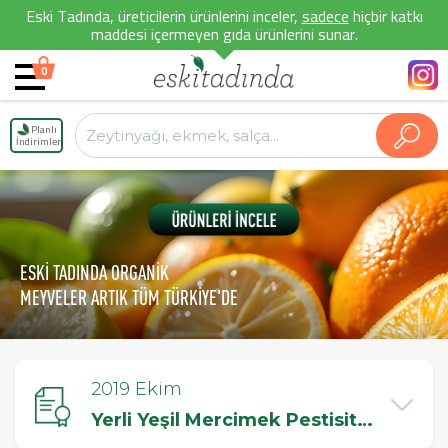
Eski Tadında, üreticilerin ürünlerini inceler,
sadece
hiçbir katkı
maddesi içermeyen gıda ürünlerini sunar.
0
Planlı
İndirimler
ESKİ TADINDA ORGANİK
MEYVELER ARTIK TÜM TÜRKİYE'DE
2019 Ekim
Yerli Yeşil Mercimek Pestisit Testi