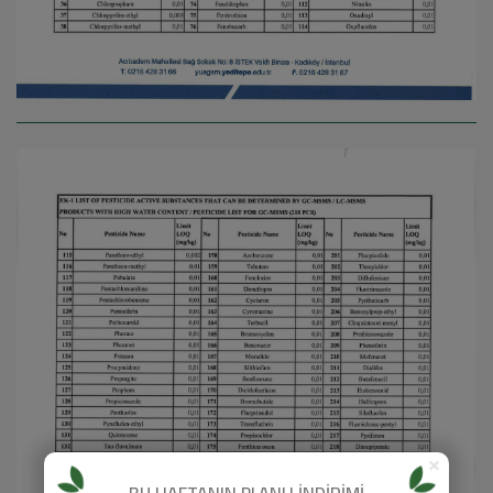
×
BU HAFTANIN PLANLI İNDİRİMİ