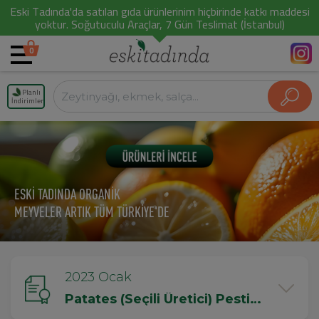
Eski Tadında'da satılan gıda ürünlerinim hiçbirinde katkı maddesi
yoktur. Soğutuculu Araçlar, 7 Gün Teslimat (İstanbul)
0
Planlı
İndirimler
ESKİ TADINDA ORGANİK
MEYVELER ARTIK TÜM TÜRKİYE'DE
2023 Ocak
Patates (Seçili Üretici) Pestisit Testi