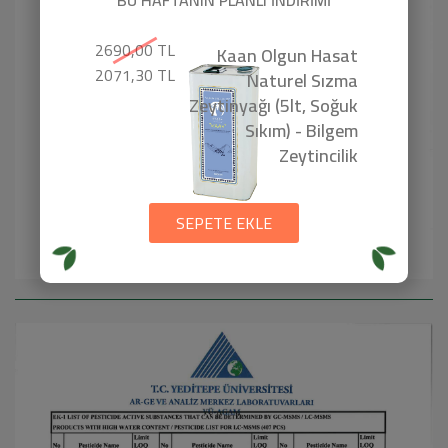
2690,00 TL
Kaan Olgun Hasat
2071,30 TL
Naturel Sızma
Zeytinyağı (5lt, Soğuk
Sıkım) - Bilgem
Zeytincilik
SEPETE EKLE