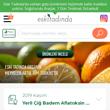
Eski Tadında'da satılan gıda ürünlerinim hiçbirinde katkı maddesi
yoktur. Soğutuculu Araçlar, 7 Gün Teslimat (İstanbul)
0
Planlı
İndirimler
ESKİ TADINDA ORGANİK
MEYVELER ARTIK TÜM TÜRKİYE'DE
2019 Kasım
Yerli Çiğ Badem Aflatoksin Testi