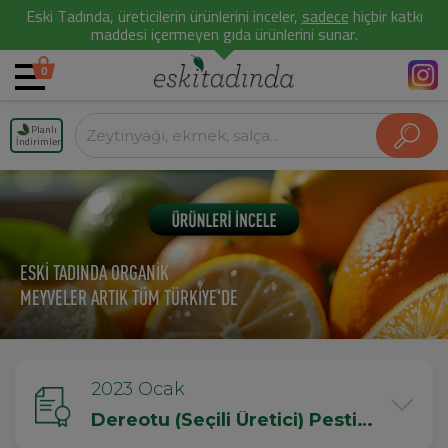
Eski Tadında, üreticilerin ürünlerini inceler,
sadece
hiçbir katkı
maddesi içermeyen gıda ürünlerini sunar.
0
Planlı
İndirimler
ESKİ TADINDA ORGANİK
MEYVELER ARTIK TÜM TÜRKİYE'DE
2023 Ocak
Dereotu (Seçili Üretici) Pestisit Testi