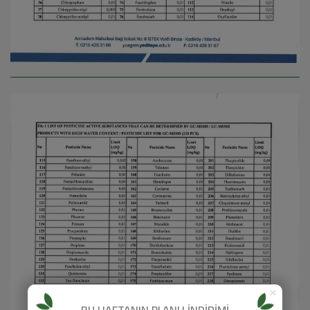
×
BU HAFTANIN PLANLI İNDİRİMİ