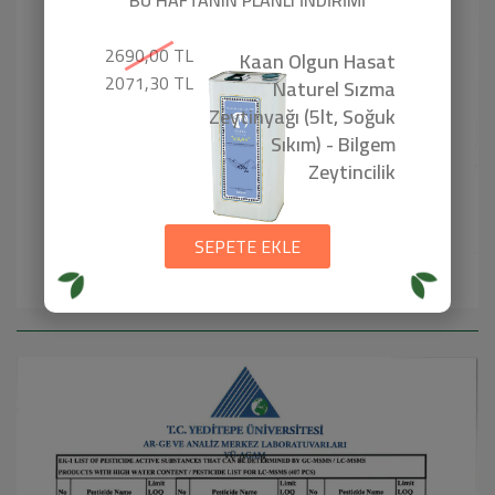
2690,00 TL
Kaan Olgun Hasat
2071,30 TL
Naturel Sızma
Zeytinyağı (5lt, Soğuk
Sıkım) - Bilgem
Zeytincilik
SEPETE EKLE