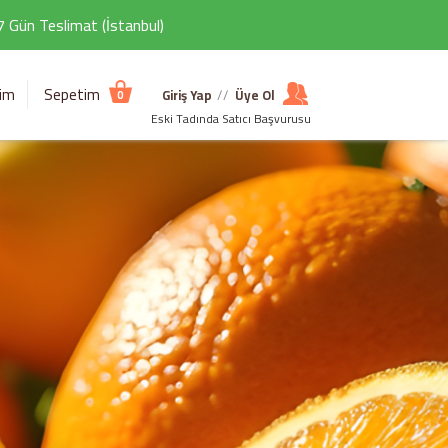
 7 Gün Teslimat (İstanbul)
şim
Sepetim
Giriş Yap
//
Üye Ol
0
Eski Tadında Satıcı Başvurusu