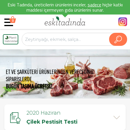
Eski Tadında, üreticilerin ürünlerini inceler,
sadece
hiçbir katkı
maddesi içermeyen gıda ürünlerini sunar.
0
Planlı
İndirimler
ET VE ŞARKÜTERİ ÜRÜNLERİNDEN VERECEĞİNİZ
SİPARİŞLERDE
BUGÜN TAŞIMA ÜCRETSİZ.
2020 Haziran
Çilek Pestisit Testi