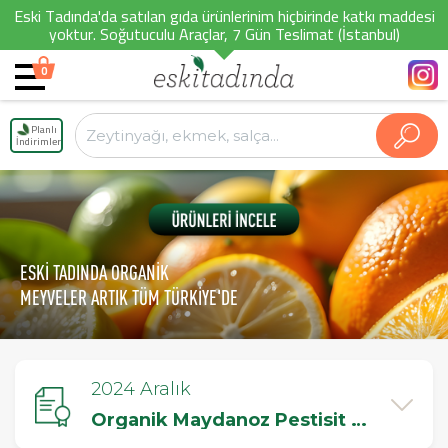
Eski Tadında'da satılan gıda ürünlerinim hiçbirinde katkı maddesi
yoktur. Soğutuculu Araçlar, 7 Gün Teslimat (İstanbul)
0
Planlı
İndirimler
ESKİ TADINDA ORGANİK
MEYVELER ARTIK TÜM TÜRKİYE'DE
2024 Aralık
Organik Maydanoz Pestisit Testi