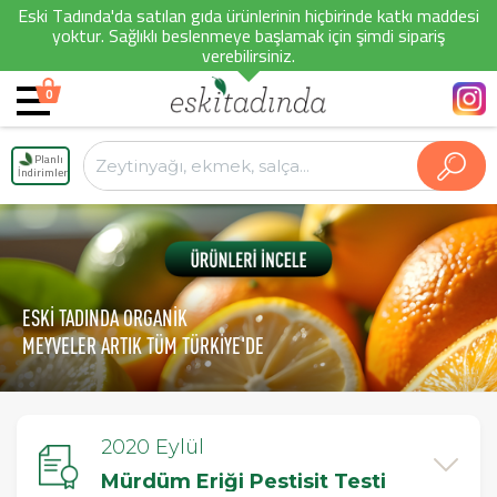
Eski Tadında'da satılan gıda ürünlerinin hiçbirinde katkı maddesi
yoktur. Sağlıklı beslenmeye başlamak için şimdi sipariş
verebilirsiniz.
0
Planlı
İndirimler
ESKİ TADINDA ORGANİK
MEYVELER ARTIK TÜM TÜRKİYE'DE
2020 Eylül
Mürdüm Eriği Pestisit Testi