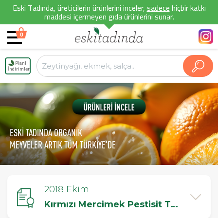
Eski Tadında, üreticilerin ürünlerini inceler,
sadece
hiçbir katkı
maddesi içermeyen gıda ürünlerini sunar.
0
Planlı
İndirimler
ESKİ TADINDA ORGANİK
MEYVELER ARTIK TÜM TÜRKİYE'DE
2018 Ekim
Kırmızı Mercimek Pestisit Testi