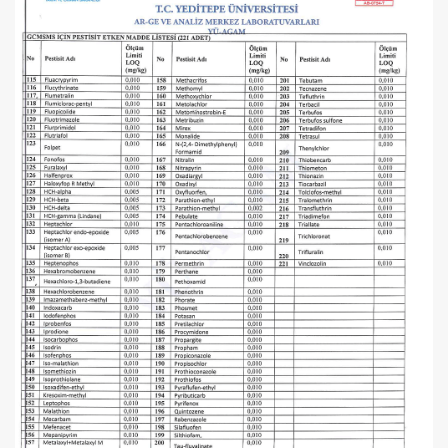
×
BU HAFTANIN PLANLI İNDİRİMİ
2320,00 TL
Sızma Zeytinyağı
2100,00 TL
(2025 Yeni Hasat,
Güney Ege, 5 Litre) -
AtcaNova