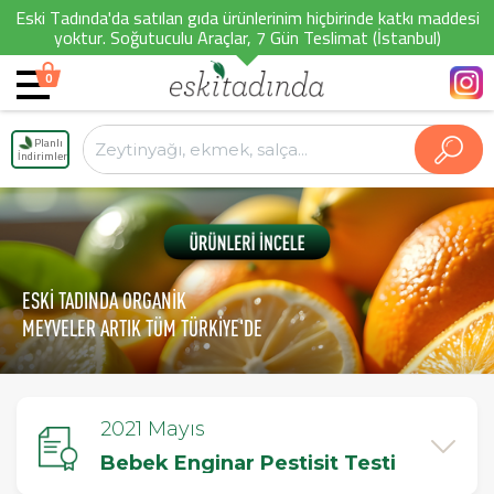
Eski Tadında'da satılan gıda ürünlerinim hiçbirinde katkı maddesi
yoktur. Soğutuculu Araçlar, 7 Gün Teslimat (İstanbul)
0
Planlı
İndirimler
ESKİ TADINDA ORGANİK
MEYVELER ARTIK TÜM TÜRKİYE'DE
2021 Mayıs
Bebek Enginar Pestisit Testi