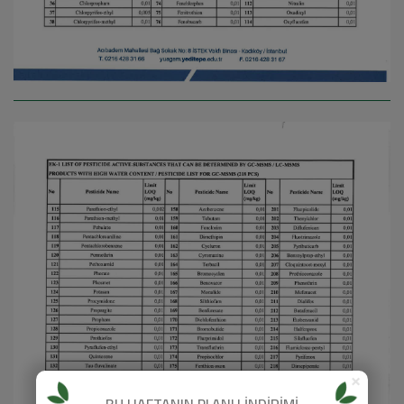
×
BU HAFTANIN PLANLI İNDİRİMİ