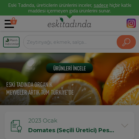
Eski Tadında, üreticilerin ürünlerini inceler,
sadece
hiçbir katkı
maddesi içermeyen gıda ürünlerini sunar.
0
Planlı
İndirimler
ESKİ TADINDA ORGANİK
MEYVELER ARTIK TÜM TÜRKİYE'DE
2023 Ocak
Domates (Seçili Üretici) Pestisit Testi