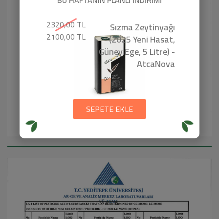
2320,00 TL
Sızma Zeytinyağı
2100,00 TL
(2025 Yeni Hasat,
Güney Ege, 5 Litre) -
AtcaNova
SEPETE EKLE