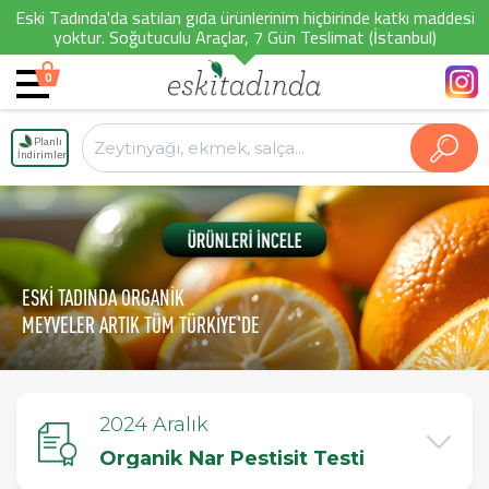
Eski Tadında'da satılan gıda ürünlerinim hiçbirinde katkı maddesi
yoktur. Soğutuculu Araçlar, 7 Gün Teslimat (İstanbul)
0
Planlı
İndirimler
ESKİ TADINDA ORGANİK
MEYVELER ARTIK TÜM TÜRKİYE'DE
2024 Aralık
Organik Nar Pestisit Testi