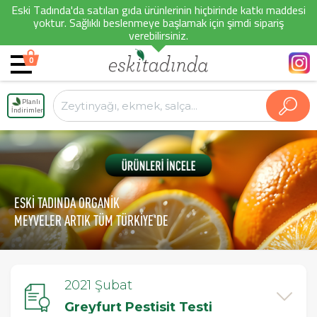
Eski Tadında'da satılan gıda ürünlerinin hiçbirinde katkı maddesi
yoktur. Sağlıklı beslenmeye başlamak için şimdi sipariş
verebilirsiniz.
0
Planlı
İndirimler
ESKİ TADINDA ORGANİK
MEYVELER ARTIK TÜM TÜRKİYE'DE
2021 Şubat
Greyfurt Pestisit Testi