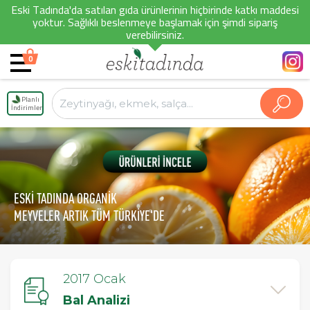
Eski Tadında'da satılan gıda ürünlerinin hiçbirinde katkı maddesi
yoktur. Sağlıklı beslenmeye başlamak için şimdi sipariş
verebilirsiniz.
0
Planlı
İndirimler
ESKİ TADINDA ORGANİK
MEYVELER ARTIK TÜM TÜRKİYE'DE
2017 Ocak
Bal Analizi