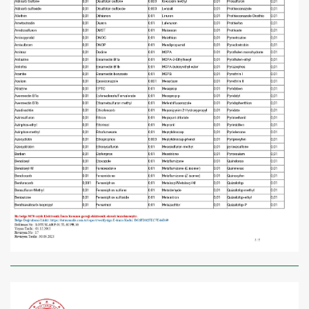
×
BU HAFTANIN PLANLI İNDİRİMİ
2320,00 TL
Sızma Zeytinyağı
2100,00 TL
(2025 Yeni Hasat,
Güney Ege, 5 Litre) -
AtcaNova
SEPETE EKLE