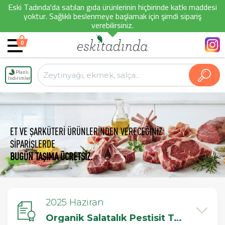
Eski Tadında'da satılan gıda ürünlerinin hiçbirinde katkı maddesi
yoktur. Sağlıklı beslenmeye başlamak için şimdi sipariş
verebilirsiniz.
0
Planlı
İndirimler
ET VE ŞARKÜTERİ ÜRÜNLERİNDEN VERECEĞİNİZ
SİPARİŞLERDE
BUGÜN TAŞIMA ÜCRETSİZ.
2025 Haziran
Organik Salatalık Pestisit Testi