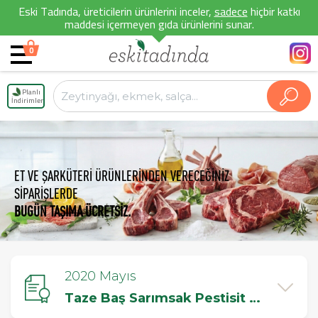
Eski Tadında, üreticilerin ürünlerini inceler,
sadece
hiçbir katkı
maddesi içermeyen gıda ürünlerini sunar.
0
Planlı
İndirimler
ET VE ŞARKÜTERİ ÜRÜNLERİNDEN VERECEĞİNİZ
SİPARİŞLERDE
BUGÜN TAŞIMA ÜCRETSİZ.
2020 Mayıs
Taze Baş Sarımsak Pestisit Testi