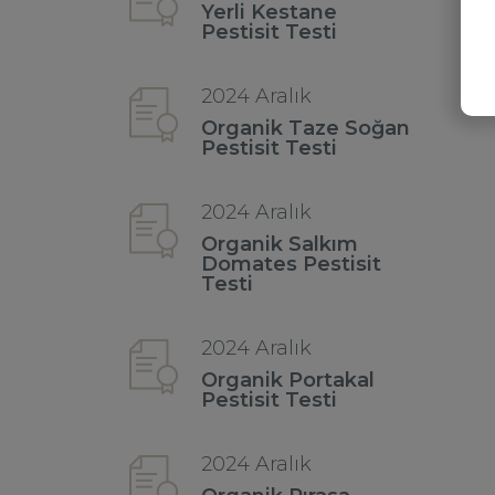
Yerli Kestane
Pestisit Testi
2024 Aralık
Organik Taze Soğan
Pestisit Testi
2024 Aralık
Organik Salkım
Domates Pestisit
Testi
2024 Aralık
Organik Portakal
Pestisit Testi
2024 Aralık