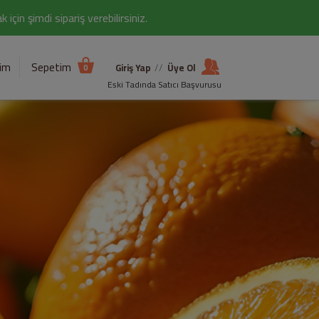
çin şimdi sipariş verebilirsiniz.
şim
Sepetim
Giriş Yap
//
Üye Ol
0
Eski Tadında Satıcı Başvurusu