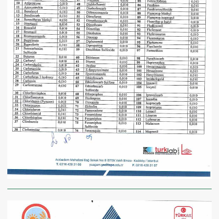
×
BU HAFTANIN PLANLI İNDİRİMİ
2320,00 TL
Sızma Zeytinyağı
2100,00 TL
(2025 Yeni Hasat,
Güney Ege, 5 Litre) -
AtcaNova
SEPETE EKLE