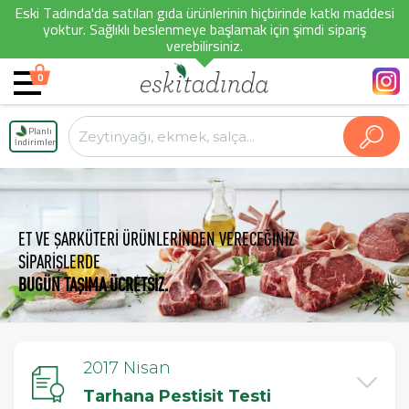
Eski Tadında'da satılan gıda ürünlerinin hiçbirinde katkı maddesi
yoktur. Sağlıklı beslenmeye başlamak için şimdi sipariş
verebilirsiniz.
0
Planlı
İndirimler
ET VE ŞARKÜTERİ ÜRÜNLERİNDEN VERECEĞİNİZ
SİPARİŞLERDE
BUGÜN TAŞIMA ÜCRETSİZ.
2017 Nisan
Tarhana Pestisit Testi