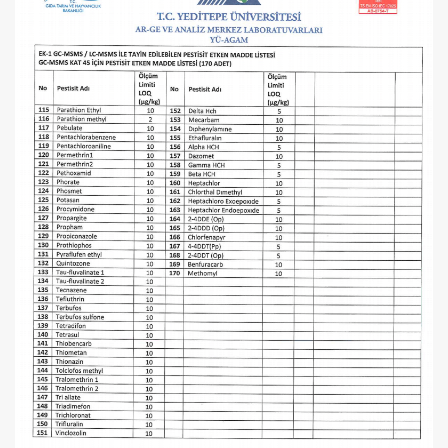
Kaan Olgun Hasat
2071,30 TL
Naturel Sızma
Zeytinyağı (5lt, Soğuk
Sıkım) - Bilgem
Zeytincilik
SEPETE EKLE