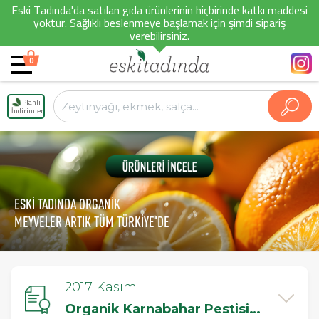
Eski Tadında'da satılan gıda ürünlerinin hiçbirinde katkı maddesi
yoktur. Sağlıklı beslenmeye başlamak için şimdi sipariş
verebilirsiniz.
0
Planlı
İndirimler
ESKİ TADINDA ORGANİK
MEYVELER ARTIK TÜM TÜRKİYE'DE
2017 Kasım
Organik Karnabahar Pestisit Testi