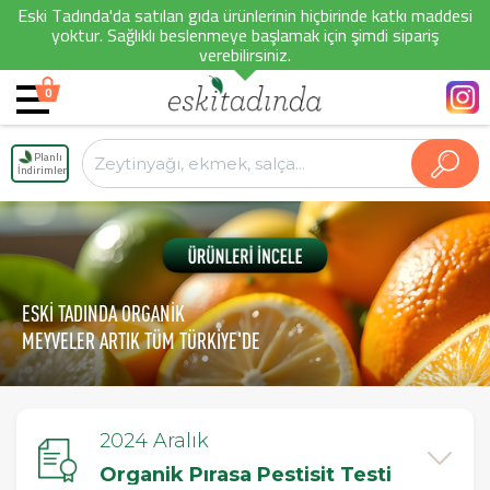
Eski Tadında'da satılan gıda ürünlerinin hiçbirinde katkı maddesi
yoktur. Sağlıklı beslenmeye başlamak için şimdi sipariş
verebilirsiniz.
0
Planlı
İndirimler
ESKİ TADINDA ORGANİK
MEYVELER ARTIK TÜM TÜRKİYE'DE
2024 Aralık
Organik Pırasa Pestisit Testi